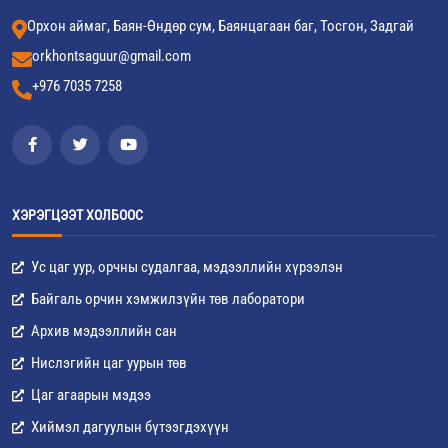
Орхон аймаг, Баян-Өндөр сум, Баянцагаан баг, Тосгон, Задгай
orkhontsaguur@gmail.com
+976 7035 7258
ХЭРЭГЦЭЭТ ХОЛБООС
Ус цаг уур, орчны судалгаа, мэдээллийн хүрээлэн
Байгаль орчин хэмжилзүйн төв лаборатори
Архив мэдээллийн сан
Нислэгийн цаг уурын төв
Цаг агаарын мэдээ
Хиймэл дагуулын бүтээгдэхүүн