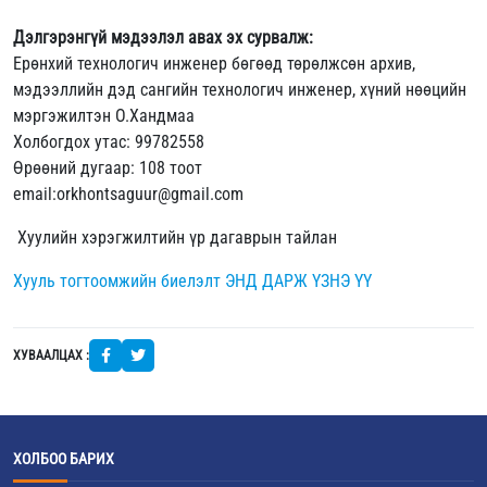
Дэлгэрэнгүй мэдээлэл авах эх сурвалж:
Ерөнхий технологич инженер бөгөөд төрөлжсөн архив,
мэдээллийн дэд сангийн технологич инженер, хүний нөөцийн
мэргэжилтэн О.Хандмаа
Холбогдох утас: 99782558
Өрөөний дугаар: 108 тоот
email:orkhontsaguur@gmail.com
Хуулийн хэрэгжилтийн үр дагаврын тайлан
Хууль тогтоомжийн биелэлт ЭНД ДАРЖ ҮЗНЭ ҮҮ
ХУВААЛЦАХ :
ХОЛБОО БАРИХ