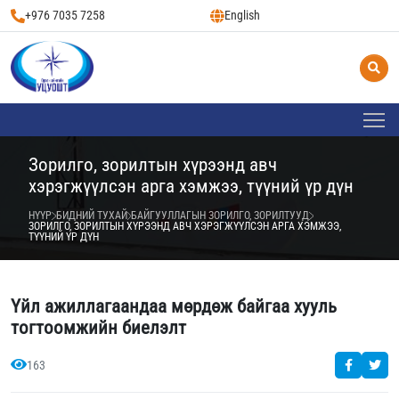
+976 7035 7258
English
Зорилго, зорилтын хүрээнд авч
хэрэгжүүлсэн арга хэмжээ, түүний үр дүн
НҮҮР
БИДНИЙ ТУХАЙ
БАЙГУУЛЛАГЫН ЗОРИЛГО, ЗОРИЛТУУД
ЗОРИЛГО, ЗОРИЛТЫН ХҮРЭЭНД АВЧ ХЭРЭГЖҮҮЛСЭН АРГА ХЭМЖЭЭ,
ТҮҮНИЙ ҮР ДҮН
Үйл ажиллагаандаа мөрдөж байгаа хууль
тогтоомжийн биелэлт
163