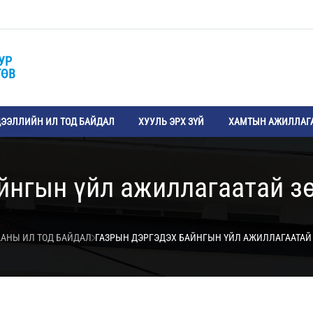
УР
ТӨВ
ЭЭЛЛИЙН ИЛ ТОД БАЙДАЛ
ХУУЛЬ ЭРХ ЗҮЙ
ХАМТЫН АЖИЛЛАГ
йнгын үйл ажиллагаатай з
АНЫ ИЛ ТОД БАЙДАЛ
ГАЗРЫН ДЭРГЭДЭХ БАЙНГЫН ҮЙЛ АЖИЛЛАГААТАЙ