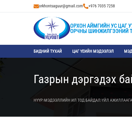
orkhontsaguur@gmail.com
+976 7035 7258
ОРХОН АЙМГИЙН УС ЦАГ У
ОРЧНЫ ШИНЖИЛГЭЭНИЙ 
БИДНИЙ ТУХАЙ
ЦАГ ҮЕИЙН МЭДЭЭЛЭЛ
МЭД
Газрын дэргэдэх ба
НҮҮР
МЭДЭЭЛЛИЙН ИЛ ТОД БАЙДАЛ
ҮЙЛ АЖИЛЛААГА