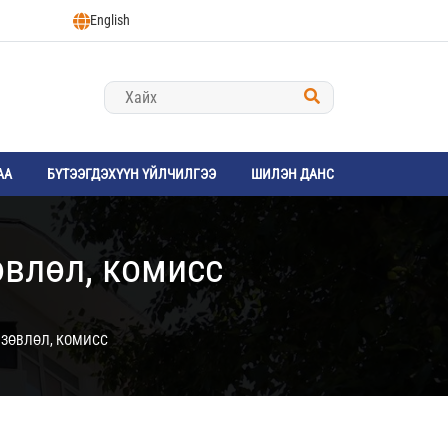
English
АА
БҮТЭЭГДЭХҮҮН ҮЙЛЧИЛГЭЭ
ШИЛЭН ДАНС
өвлөл, комисс
 ЗӨВЛӨЛ, КОМИСС