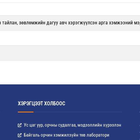
н тайлан, зөвлөмжийн дагуу авч хэрэгжүүлсэн арга хэмжээний м
ХЭРЭГЦЭЭТ ХОЛБООС
Ус цаг уур, орчны судалгаа, мэдээллийн хүрээлэн
Байгаль орчин хэмжилзүйн төв лаборатори