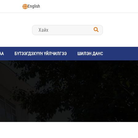
English
АА
БҮТЭЭГДЭХҮҮН ҮЙЛЧИЛГЭЭ
ШИЛЭН ДАНС