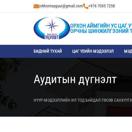
orkhontsaguur@gmail.com
+976 7035 7258
ОРХОН АЙМГИЙН УС ЦАГ У
ОРЧНЫ ШИНЖИЛГЭЭНИЙ 
БИДНИЙ ТУХАЙ
ЦАГ ҮЕИЙН МЭДЭЭЛЭЛ
МЭД
Аудитын дүгнэлт
НҮҮР
МЭДЭЭЛЛИЙН ИЛ ТОД БАЙДАЛ
ТӨСӨВ САНХҮҮГ