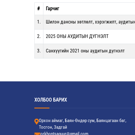
#
Гарчиг
1.
Шилэн дансны хөтлөлт, хэрэгжилт, аудиты
2.
2025 ОНЫ АУДИТЫН ДҮГНЭЛТ
3.
Санхүүгийн 2021 оны аудитын дүгнэлт
ХОЛБОО БАРИХ
Орхон аймаг, Баян-Өндөр сум, Баянцагаан баг,
Тосгон, Задгай
orkhontsaguur@gmail.com