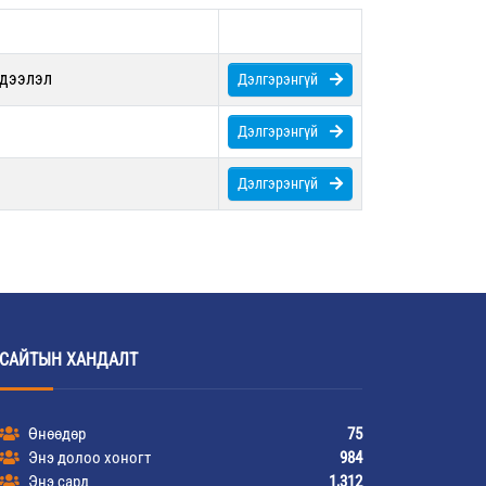
эдээлэл
Дэлгэрэнгүй
Дэлгэрэнгүй
Дэлгэрэнгүй
САЙТЫН ХАНДАЛТ
Өнөөдөр
75
Энэ долоо хоногт
984
Энэ сард
1,312