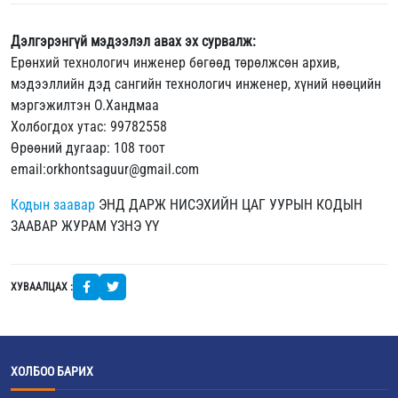
Дэлгэрэнгүй мэдээлэл авах эх сурвалж:
Ерөнхий технологич инженер бөгөөд төрөлжсөн архив,
мэдээллийн дэд сангийн технологич инженер, хүний нөөцийн
мэргэжилтэн О.Хандмаа
Холбогдох утас: 99782558
Өрөөний дугаар: 108 тоот
email:orkhontsaguur@gmail.com
Кодын заавар
ЭНД ДАРЖ НИСЭХИЙН ЦАГ УУРЫН КОДЫН
ЗААВАР ЖУРАМ ҮЗНЭ ҮҮ
ХУВААЛЦАХ :
ХОЛБОО БАРИХ