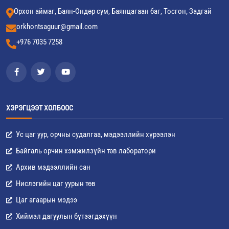
Орхон аймаг, Баян-Өндөр сум, Баянцагаан баг, Тосгон, Задгай
orkhontsaguur@gmail.com
+976 7035 7258
ХЭРЭГЦЭЭТ ХОЛБООС
Ус цаг уур, орчны судалгаа, мэдээллийн хүрээлэн
Байгаль орчин хэмжилзүйн төв лаборатори
Архив мэдээллийн сан
Нислэгийн цаг уурын төв
Цаг агаарын мэдээ
Хиймэл дагуулын бүтээгдэхүүн