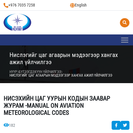
+976 7035 7258
English
Нислэгийг цаг агаарын мэдээгээр хангах
ажил үйлчилгээ
НҮҮР
БҮТЭЭГДЭХҮҮН ҮЙЛЧИЛГЭЭ
НИСЛЭГИЙГ ЦАГ АГААРЫН МЭДЭЭГЭЭР ХАНГАХ АЖИЛ ҮЙЛЧИЛГЭЭ
НИСЭХИЙН ЦАГ УУРЫН КОДЫН ЗААВАР
ЖУРАМ -MANUAL ON AVIATION
METEOROLOGICAL CODES
182