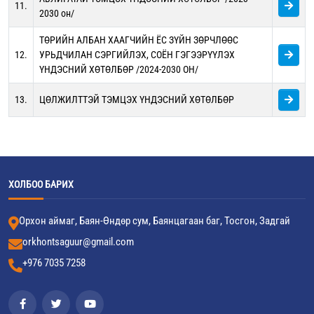
11.
2030 он/
ТӨРИЙН АЛБАН ХААГЧИЙН ЁС ЗҮЙН ЗӨРЧЛӨӨС
12.
УРЬДЧИЛАН СЭРГИЙЛЭХ, СОЁН ГЭГЭЭРҮҮЛЭХ
ҮНДЭСНИЙ ХӨТӨЛБӨР /2024-2030 ОН/
13.
ЦӨЛЖИЛТТЭЙ ТЭМЦЭХ ҮНДЭСНИЙ ХӨТӨЛБӨР
ХОЛБОО БАРИХ
Орхон аймаг, Баян-Өндөр сум, Баянцагаан баг, Тосгон, Задгай
orkhontsaguur@gmail.com
+976 7035 7258