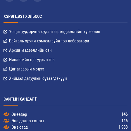
ХЭРЭГЦЭЭТ ХОЛБООС
Ус цаг уур, орчны судалгаа, мэдээллийн хүрээлэн
Байгаль орчин хэмжилзүйн төв лаборатори
Архив мэдээллийн сан
Нислэгийн цаг уурын төв
Цаг агаарын мэдээ
Хиймэл дагуулын бүтээгдэхүүн
САЙТЫН ХАНДАЛТ
Өнөөдөр
146
Энэ долоо хоногт
146
Энэ сард
1,988