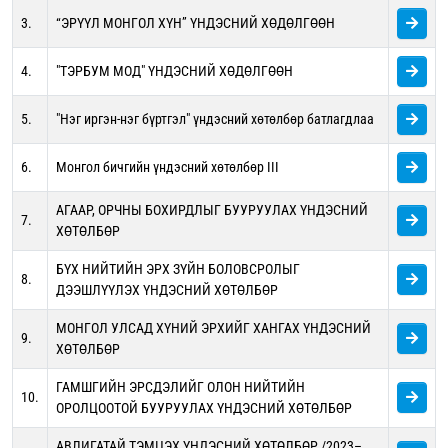
3.
“ЭРҮҮЛ МОНГОЛ ХҮН” ҮНДЭСНИЙ ХӨДӨЛГӨӨН
4.
"ТЭРБУМ МОД" ҮНДЭСНИЙ ХӨДӨЛГӨӨН
5.
"Нэг иргэн-нэг бүртгэл" үндэсний хөтөлбөр батлагдлаа
6.
Монгол бичгийн үндэсний хөтөлбөр III
АГААР, ОРЧНЫ БОХИРДЛЫГ БУУРУУЛАХ ҮНДЭСНИЙ
7.
ХӨТӨЛБӨР
БҮХ НИЙТИЙН ЭРХ ЗҮЙН БОЛОВСРОЛЫГ
8.
ДЭЭШЛҮҮЛЭХ ҮНДЭСНИЙ ХӨТӨЛБӨР
МОНГОЛ УЛСАД ХҮНИЙ ЭРХИЙГ ХАНГАХ ҮНДЭСНИЙ
9.
ХӨТӨЛБӨР
ГАМШГИЙН ЭРСДЭЛИЙГ ОЛОН НИЙТИЙН
10.
ОРОЛЦООТОЙ БУУРУУЛАХ ҮНДЭСНИЙ ХӨТӨЛБӨР
АВЛИГАТАЙ ТЭМЦЭХ ҮНДЭСНИЙ ХӨТӨЛБӨР /2023–