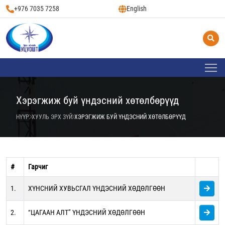
+976 7035 7258
English
Хэрэгжиж буй үндэсний хөтөлбөрүүд
НҮҮР
ХУУЛЬ ЭРХ ЗҮЙ
ХЭРЭГЖИЖ БУЙ ҮНДЭСНИЙ ХӨТӨЛБӨРҮҮД
#
Гарчиг
1.
ХҮНСНИЙ ХУВЬСГАЛ ҮНДЭСНИЙ ХӨДӨЛГӨӨН
2.
“ЦАГААН АЛТ” ҮНДЭСНИЙ ХӨДӨЛГӨӨН