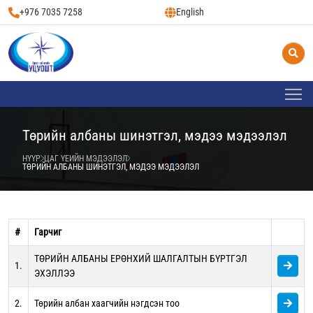
+976 7035 7258
English
Төрийн албаны шинэтгэл, мэдээ мэдээлэл
НҮҮР
ЦАГ ҮЕИЙН МЭДЭЭЛЭЛ
ТӨРИЙН АЛБАНЫ ШИНЭТГЭЛ, МЭДЭЭ МЭДЭЭЛЭЛ
#
Гарчиг
ТӨРИЙН АЛБАНЫ ЕРӨНХИЙ ШАЛГАЛТЫН БҮРТГЭЛ
1.
ЭХЭЛЛЭЭ
2.
Төрийн албан хаагчийн нэгдсэн тоо