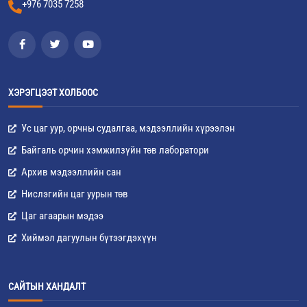
+976 7035 7258
ХЭРЭГЦЭЭТ ХОЛБООС
Ус цаг уур, орчны судалгаа, мэдээллийн хүрээлэн
Байгаль орчин хэмжилзүйн төв лаборатори
Архив мэдээллийн сан
Нислэгийн цаг уурын төв
Цаг агаарын мэдээ
Хиймэл дагуулын бүтээгдэхүүн
САЙТЫН ХАНДАЛТ