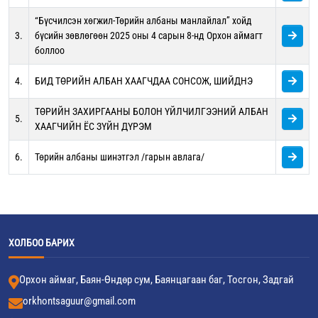
“Бүсчилсэн хөгжил-Төрийн албаны манлайлал” хойд
3.
бүсийн зөвлөгөөн 2025 оны 4 сарын 8-нд Орхон аймагт
боллоо
4.
БИД ТӨРИЙН АЛБАН ХААГЧДАА СОНСОЖ, ШИЙДНЭ
ТӨРИЙН ЗАХИРГААНЫ БОЛОН ҮЙЛЧИЛГЭЭНИЙ АЛБАН
5.
ХААГЧИЙН ЁС ЗҮЙН ДҮРЭМ
6.
Төрийн албаны шинэтгэл /гарын авлага/
ХОЛБОО БАРИХ
Орхон аймаг, Баян-Өндөр сум, Баянцагаан баг, Тосгон, Задгай
orkhontsaguur@gmail.com