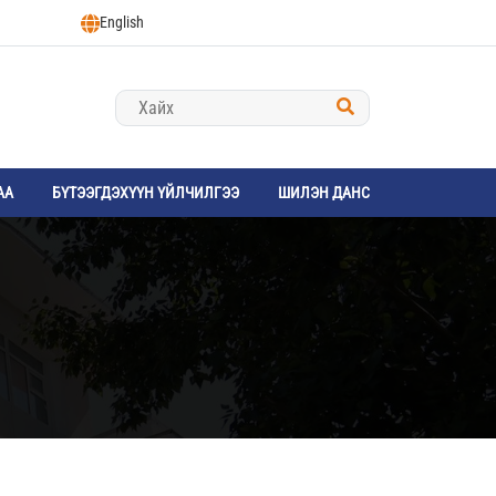
English
АА
БҮТЭЭГДЭХҮҮН ҮЙЛЧИЛГЭЭ
ШИЛЭН ДАНС