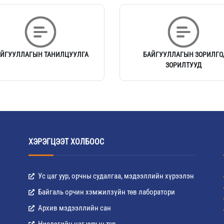
АЙГУУЛЛАГЫН ТАНИЛЦУУЛГА
БАЙГУУЛЛАГЫН ЗОРИЛГО
ЗОРИЛТУУД
ХЭРЭГЦЭЭТ ХОЛБООС
Ус цаг уур, орчны судалгаа, мэдээллийн хүрээлэн
Байгаль орчин хэмжилзүйн төв лаборатори
Архив мэдээллийн сан