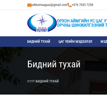
orkhontsaguur@gmail.com
+976 7035 7258
ОРХОН АЙМГИЙН УС ЦАГ У
ОРЧНЫ ШИНЖИЛГЭЭНИЙ 
БИДНИЙ ТУХАЙ
ЦАГ ҮЕИЙН МЭДЭЭЛЭЛ
МЭД
Бидний тухай
НҮҮР
БИДНИЙ ТУХАЙ