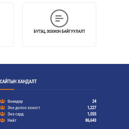
,
БҮТЭЦ, ЗОХИОН БАЙГУУЛАЛТ
САЙТЫН ХАНДАЛТ
Өнөөдөр
24
Энэ долоо хоногт
1,227
Энэ сард
1,555
Нийт
86,643