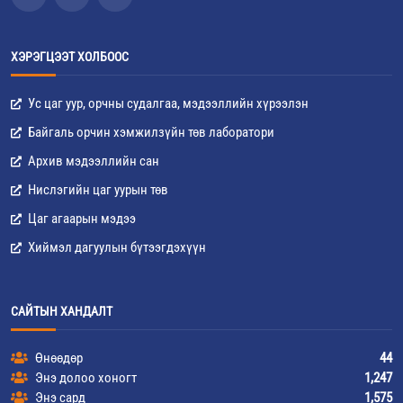
ХЭРЭГЦЭЭТ ХОЛБООС
Ус цаг уур, орчны судалгаа, мэдээллийн хүрээлэн
Байгаль орчин хэмжилзүйн төв лаборатори
Архив мэдээллийн сан
Нислэгийн цаг уурын төв
Цаг агаарын мэдээ
Хиймэл дагуулын бүтээгдэхүүн
САЙТЫН ХАНДАЛТ
Өнөөдөр
44
Энэ долоо хоногт
1,247
Энэ сард
1,575