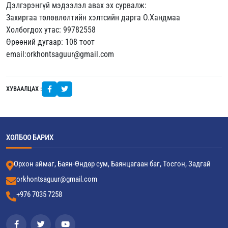
Дэлгэрэнгүй мэдээлэл авах эх сурвалж:
Захиргаа төлөвлөлтийн хэлтсийн дарга О.Хандмаа
Холбогдох утас: 99782558
Өрөөний дугаар: 108 тоот
email:orkhontsaguur@gmail.com
ХУВААЛЦАХ :
ХОЛБОО БАРИХ
Орхон аймаг, Баян-Өндөр сум, Баянцагаан баг, Тосгон, Задгай
orkhontsaguur@gmail.com
+976 7035 7258