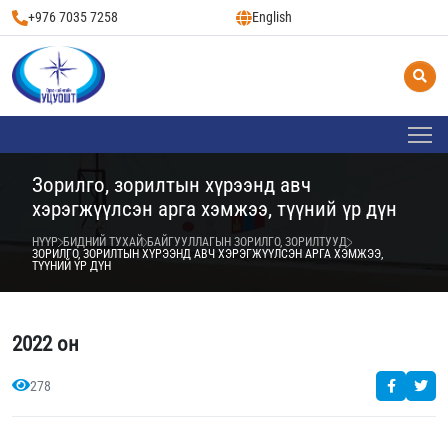
+976 7035 7258
English
Зорилго, зорилтын хүрээнд авч
хэрэгжүүлсэн арга хэмжээ, түүний үр дүн
НҮҮР
БИДНИЙ ТУХАЙ
БАЙГУУЛЛАГЫН ЗОРИЛГО, ЗОРИЛТУУД
ЗОРИЛГО, ЗОРИЛТЫН ХҮРЭЭНД АВЧ ХЭРЭГЖҮҮЛСЭН АРГА ХЭМЖЭЭ,
ТҮҮНИЙ ҮР ДҮН
2022 он
278