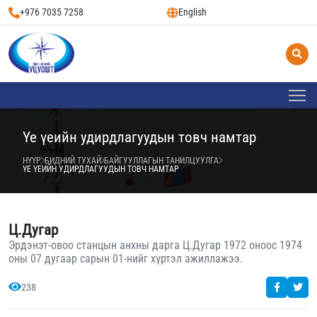
+976 7035 7258
English
Үе үеийн удирдлагуудын товч намтар
НҮҮР
БИДНИЙ ТУХАЙ
БАЙГУУЛЛАГЫН ТАНИЛЦУУЛГА
ҮЕ ҮЕИЙН УДИРДЛАГУУДЫН ТОВЧ НАМТАР
Ц.Дугар
Эрдэнэт-овоо станцын анхны дарга Ц.Дугар 1972 оноос 1974
оны 07 дугаар сарын 01-нийг хүртэл ажиллажээ.
238