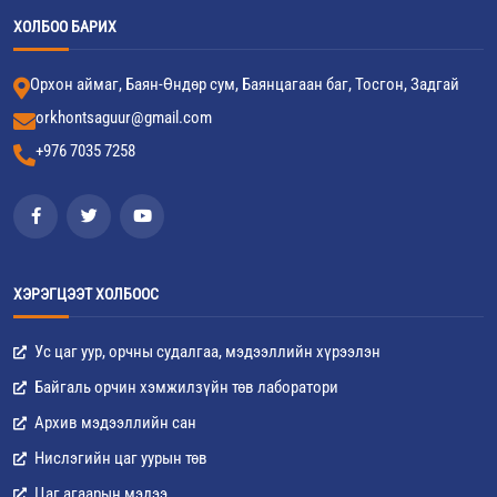
ХОЛБОО БАРИХ
Орхон аймаг, Баян-Өндөр сум, Баянцагаан баг, Тосгон, Задгай
orkhontsaguur@gmail.com
+976 7035 7258
ХЭРЭГЦЭЭТ ХОЛБООС
Ус цаг уур, орчны судалгаа, мэдээллийн хүрээлэн
Байгаль орчин хэмжилзүйн төв лаборатори
Архив мэдээллийн сан
Нислэгийн цаг уурын төв
Цаг агаарын мэдээ