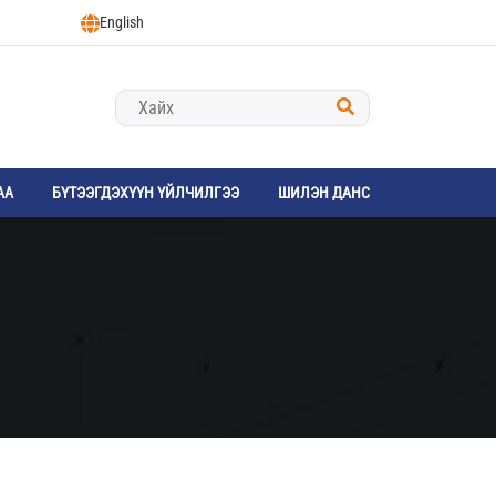
English
АА
БҮТЭЭГДЭХҮҮН ҮЙЛЧИЛГЭЭ
ШИЛЭН ДАНС