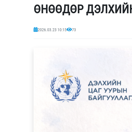
ӨНӨӨДӨР ДЭЛХИЙН
2026.03.23 10:15
73