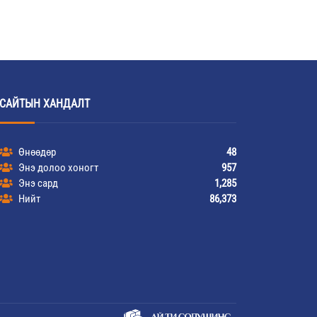
САЙТЫН ХАНДАЛТ
Өнөөдөр
48
Энэ долоо хоногт
957
Энэ сард
1,285
Нийт
86,373