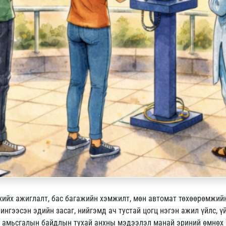
 хийх ажиглалт, бас багажийн хэмжилт, мөн автомат төхөөрөмжий
шингээсэн эдийн засаг, нийгэмд ач тустай цогц нэгэн ажил үйлс, 
р амьсгалын байдлын тухай анхны мэдээлэл манай эриний өмнөх 7