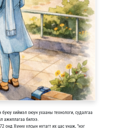
н буюу хиймэл оюун ухааны технологи, судалгаа
үйл ажиллагаа билээ.
2 онд Хүннү улсын нутагт их цас унаж, “нэг