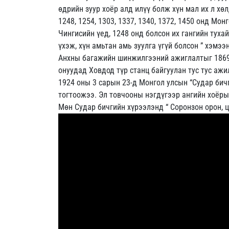
өдрийн зуур хоёр алд илүү болж хүн мал их л хөл
1248, 1254, 1303, 1337, 1340, 1372, 1450 онд М
Чингисийн үед, 1248 онд болсон их гангийн тухай
үхэж, хүн амьтан амь зуулга үгүй болсон ” хэмээ
Анхны багажийн шинжилгээний ажиглалтыг 1869-1
онуудад Ховдод түр станц байгуулан тус тус ажи
1924 оны 3 сарын 23-д Монгол улсын “Судар бич
тогтоожээ. Эл товчооны нэгдүгээр ангийн хоёры
Мөн Судар бичгийн хүрээлэнд “ Соронзон орон, ц