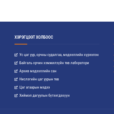
ХЭРЭГЦЭЭТ ХОЛБООС
Ус цаг уур, орчны судалгаа, мэдээллийн хүрээлэн
Байгаль орчин хэмжилзүйн төв лаборатори
Архив мэдээллийн сан
Нислэгийн цаг уурын төв
Цаг агаарын мэдээ
Хиймэл дагуулын бүтээгдэхүүн