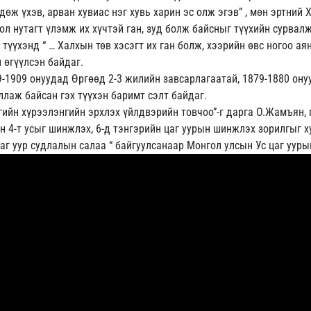
дөж үхэв, арван хувиас нэг хувь харин эс олж эгэв” , мөн эртний
онгол нутагт үлэмж их хүчтэй ган, зуд болж байсныг түүхийн сурва
 түүхэнд “ … Халхын төв хэсэгт их ган болж, хээрийн өвс ногоо ая
н өгүүлсэн байдаг.
909 онуудад Өргөөд 2-3 жилийн завсарлагаатай, 1879-1880 онуу
ллаж байсан гэх түүхэн баримт сэлт байдаг.
гийн хүрээлэнгийн эрхлэх үйлдвэрийн товчоо”-г дарга О.Жамъян,
н 4-т усыг шинжлэх, 6-д тэнгэрийн цаг уурын шинжлэх зорилгыг х
аг уур судлалын салаа “ байгуулсанаар Монгол улсын Ус цаг уурын