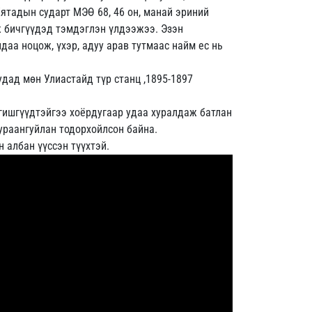
 Хятадын сударт МЭӨ 68, 46 он, манай эриний
лж бичгүүдэд тэмдэглэн үлдээжээ. Эзэн
ндаа ноцож, үхэр, адуу арав тутмаас найм ес нь
дад мөн Улиастайд түр станц ,1895-1897
 гишгүүдтэйгээ хоёрдугаар удаа хуралдаж батлан
ураангуйлан тодорхойлсон байна.
 албан үүссэн түүхтэй.