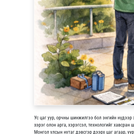
Ус цаг уур, орчны шинжилгээ бол энгийн нүдээр
зэрэг олон арга, хэрэгсэл, технологийг хавсран 
Монгол улсын нутаг дэвсгэр дээрх цаг агаар, уу