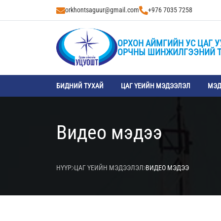
orkhontsaguur@gmail.com
+976 7035 7258
ОРХОН АЙМГИЙН УС ЦАГ У
ОРЧНЫ ШИНЖИЛГЭЭНИЙ 
БИДНИЙ ТУХАЙ
ЦАГ ҮЕИЙН МЭДЭЭЛЭЛ
МЭД
Видео мэдээ
НҮҮР
ЦАГ ҮЕИЙН МЭДЭЭЛЭЛ
ВИДЕО МЭДЭЭ