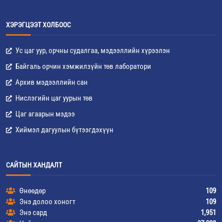
ХЭРЭГЦЭЭТ ХОЛБООС
Ус цаг уур, орчны судалгаа, мэдээллийн хүрээлэн
Байгаль орчин хэмжилзүйн төв лаборатори
Архив мэдээллийн сан
Нислэгийн цаг уурын төв
Цаг агаарын мэдээ
Хиймэл дагуулын бүтээгдэхүүн
САЙТЫН ХАНДАЛТ
Өнөөдөр
109
Энэ долоо хоногт
109
Энэ сард
1,951