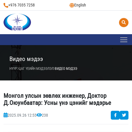
+976 7035 7258
English
Видео мэдээ
НҮҮР
ЦАГ ҮЕИЙН МЭДЭЭЛЭЛ
ВИДЕО МЭДЭЭ
Монгол улсын зөвлөх инженер, Доктор
Д.Оюунбаатар: Усны үнэ цэнийг мэдэрье
2025.09.26 12:55
238