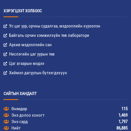
ХЭРЭГЦЭЭТ ХОЛБООС
Ус цаг уур, орчны судалгаа, мэдээллийн хүрээлэн
Байгаль орчин хэмжилзүйн төв лаборатори
Архив мэдээллийн сан
Нислэгийн цаг уурын төв
Цаг агаарын мэдээ
Хиймэл дагуулын бүтээгдэхүүн
САЙТЫН ХАНДАЛТ
Өнөөдөр
115
Энэ долоо хоногт
1,469
Энэ сард
1,797
Нийт
86,885