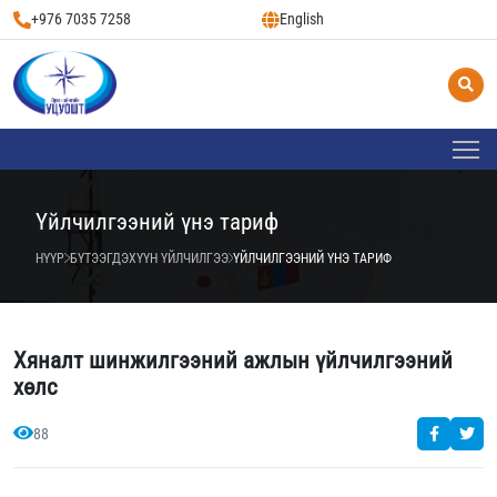
+976 7035 7258
English
Үйлчилгээний үнэ тариф
НҮҮР
БҮТЭЭГДЭХҮҮН ҮЙЛЧИЛГЭЭ
ҮЙЛЧИЛГЭЭНИЙ ҮНЭ ТАРИФ
Хяналт шинжилгээний ажлын үйлчилгээний
хөлс
88