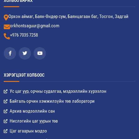
ХОЛБОО БАРИХ
Орхон аймаг, Баян-Өндөр сум, Баянцагаан баг, Тосгон, Задгай
orkhontsaguur@gmail.com
+976 7035 7258
ХЭРЭГЦЭЭТ ХОЛБООС
Ус цаг уур, орчны судалгаа, мэдээллийн хүрээлэн
Байгаль орчин хэмжилзүйн төв лаборатори
Архив мэдээллийн сан
Нислэгийн цаг уурын төв
Цаг агаарын мэдээ