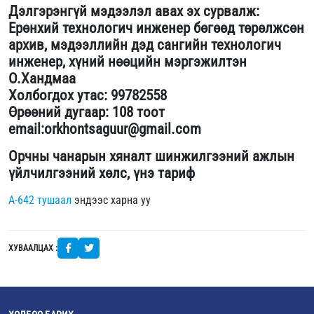
Дэлгэрэнгүй мэдээлэл авах эх сурвалж:
Ерөнхий технологич инженер бөгөөд төрөлжсөн
архив, мэдээллийн дэд сангийн технологич
инженер, хүний нөөцийн мэргэжилтэн
О.Хандмаа
Холбогдох утас: 99782558
Өрөөний дугаар: 108 тоот
email:orkhontsaguur@gmail.com
Орчны чанарын хяналт шинжилгээний ажлын
үйлчилгээний хөлс, үнэ тариф
А-642 тушаал
эндээс харна уу
ХУВААЛЦАХ :