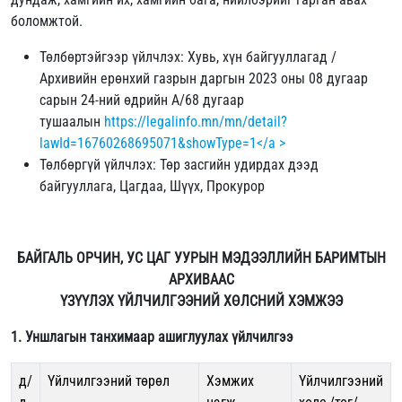
боломжтой.
Төлбөртэйгээр үйлчлэх: Хувь, хүн байгууллагад /
Архивийн ерөнхий газрын даргын 2023 оны 08 дугаар
сарын 24-ний өдрийн А/68 дугаар
тушаалын
https://legalinfo.mn/mn/detail?
lawId=16760268695071&showType=1</a >
Төлбөргүй үйлчлэх: Төр засгийн удирдах дээд
байгууллага, Цагдаа, Шүүх, Прокурор
БАЙГАЛЬ ОРЧИН, УС ЦАГ УУРЫН МЭДЭЭЛЛИЙН БАРИМТЫН
АРХИВААС
ҮЗҮҮЛЭХ ҮЙЛЧИЛГЭЭНИЙ ХӨЛСНИЙ ХЭМЖЭЭ
1. Уншлагын танхимаар ашиглуулах үйлчилгээ
д/
Үйлчилгээний төрөл
Хэмжих
Үйлчилгээний