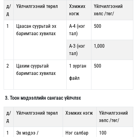
д/
Үйлчилгээний төрөл
Хэмжих
Үйлчилгээний
д
нэгж
хөлс /төг/
1
Цаасан суурьтай эх
А-4 (нэг
500
баримтаас хувилах
тал)
А-3 (нэг
1,000
тал)
2
Цахим суурьтай
1 зурган
500
баримтаас хувилах
файл
3. Тоон мэдээллийн сангаас үйлчлэх
д/
Үйлчилгээний төрөл
Хэмжих нэгж
Үйлчилгээний
д
хөлс /төг/
1
Эх мэдээ /
Нэг салбар
100