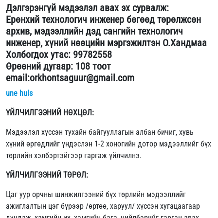
Дэлгэрэнгүй мэдээлэл авах эх сурвалж:
Ерөнхий технологич инженер бөгөөд төрөлжсөн
архив, мэдээллийн дэд сангийн технологич
инженер, хүний нөөцийн мэргэжилтэн О.Хандмаа
Холбогдох утас: 99782558
Өрөөний дугаар: 108 тоот
email:orkhontsaguur@gmail.com
une huls
ҮЙЛЧИЛГЭЭНИЙ НӨХЦӨЛ:
Мэдээлэл хүссэн тухайн байгууллагын албан бичиг, хувь
хүний өргөдлийг үндэслэн 1-2 хоногийн дотор мэдээллийг бүх
төрлийн хэлбэртэйгээр гаргаж үйлчилнэ.
ҮЙЛЧИЛГЭЭНИЙ ТӨРӨЛ:
Цаг уур орчны шинжилгээний бүх төрлийн мэдээллийг
ажиглалтын цэг бүрээр /өртөө, харуул/ хүссэн хугацаагаар
дундаж, хамгийн их, хамгийн бага, нийлбэрийг гарган авах