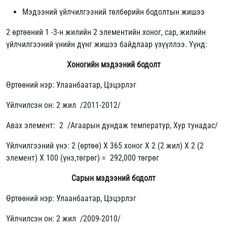
Мэдээний үйлчилгээний төлбөрийн бодолтын жишээ
2 өртөөний 1 -3-н жилийн 2 элементийн хоног, сар, жилийн
үйлчилгээний үнийн дүнг жишээ байдлаар үзүүллээ. Үүнд:
Хоногийн мэдээний бодолт
Өртөөний нэр: Улаанбаатар, Цэцэрлэг
Үйлчилсэн он: 2 жил /2011-2012/
Авах элемент: 2 /Агаарын дундаж температур, Хур тунадас/
Үйлчилгээний үнэ: 2 (өртөө) X 365 хоног X 2 (2 жил) X 2 (2
элемент) X 100 (үнэ,төгрөг) = 292,000 төгрөг
Сарын мэдээний бодолт
Өртөөний нэр: Улаанбаатар, Цэцэрлэг
Үйлчилсэн он: 2 жил /2009-2010/