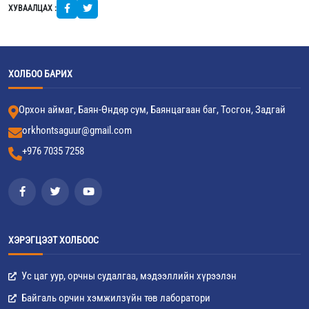
ХУВААЛЦАХ :
ХОЛБОО БАРИХ
Орхон аймаг, Баян-Өндөр сум, Баянцагаан баг, Тосгон, Задгай
orkhontsaguur@gmail.com
+976 7035 7258
ХЭРЭГЦЭЭТ ХОЛБООС
Ус цаг уур, орчны судалгаа, мэдээллийн хүрээлэн
Байгаль орчин хэмжилзүйн төв лаборатори