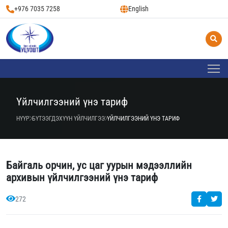
+976 7035 7258
English
Үйлчилгээний үнэ тариф
НҮҮР
БҮТЭЭГДЭХҮҮН ҮЙЛЧИЛГЭЭ
ҮЙЛЧИЛГЭЭНИЙ ҮНЭ ТАРИФ
Байгаль орчин, ус цаг уурын мэдээллийн
архивын үйлчилгээний үнэ тариф
272