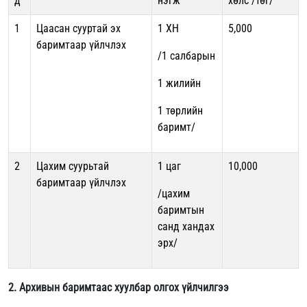
д
нэгж
хөлс /төг/
1
Цаасан сууртай эх
1 ХН
5,000
баримтаар үйлчлэх
/1 салбарын
1 жилийн
1 төрлийн
баримт/
2
Цахим суурьтай
1 цаг
10,000
баримтаар үйлчлэх
/цахим
баримтын
санд хандах
эрх/
2. Архивын баримтаас хуулбар олгох үйлчилгээ