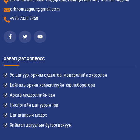
orkhontsaguur@gmail.com
+976 7035 7258
ХЭРЭГЦЭЭТ ХОЛБООС
Ус цаг уур, орчны судалгаа, мэдээллийн хүрээлэн
Байгаль орчин хэмжилзүйн төв лаборатори
Архив мэдээллийн сан
Нислэгийн цаг уурын төв
Цаг агаарын мэдээ
Хиймэл дагуулын бүтээгдэхүүн