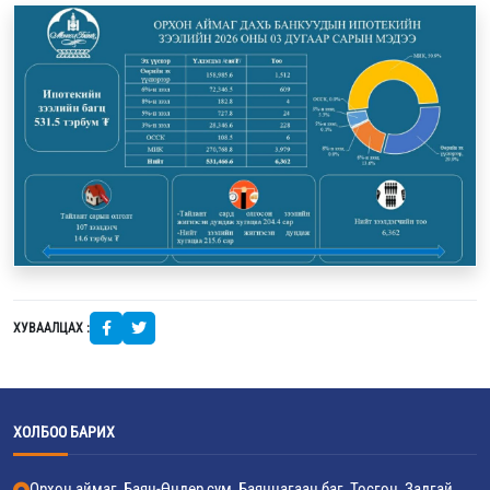
ХУВААЛЦАХ :
ХОЛБОО БАРИХ
Орхон аймаг, Баян-Өндөр сум, Баянцагаан баг, Тосгон, Задгай