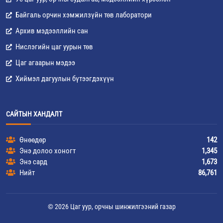
Байгаль орчин хэмжилзүйн төв лаборатори
Архив мэдээллийн сан
Нислэгийн цаг уурын төв
Цаг агаарын мэдээ
Хиймэл дагуулын бүтээгдэхүүн
САЙТЫН ХАНДАЛТ
Өнөөдөр
142
Энэ долоо хоногт
1,345
Энэ сард
1,673
Нийт
86,761
© 2026 Цаг уур, орчны шинжилгээний газар