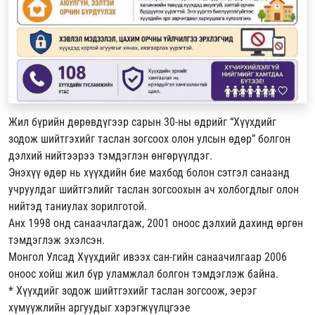
Жил бүрийн дөрөвдүгээр сарын 30-ны өдрийг “Хүүхдийг
зодож шийтгэхийг таслан зогсоох олон улсын өдөр” болгон
дэлхий нийтээрээ тэмдэглэн өнгөрүүлдэг.
Энэхүү өдөр нь хүүхдийн бие махбод болон сэтгэл санаанд
учруулдаг шийтгэлийг таслан зогсоохын ач холбогдлыг олон
нийтэд таниулах зорилготой.
Анх 1998 онд санаачлагдаж, 2001 оноос дэлхий дахинд өргөн
тэмдэглэж эхэлсэн.
Монгол Улсад Хүүхдийг ивээх сан-гийн санаачилгаар 2006
оноос хойш жил бүр уламжлал болгон тэмдэглэж байна.
* Хүүхдийг зодож шийтгэхийг таслан зогсоож, эерэг
хүмүүжлийн аргуудыг хэрэгжүүлцгээе