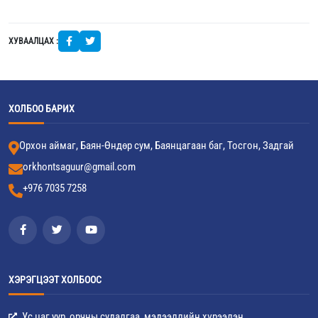
ХУВААЛЦАХ :
ХОЛБОО БАРИХ
Орхон аймаг, Баян-Өндөр сум, Баянцагаан баг, Тосгон, Задгай
orkhontsaguur@gmail.com
+976 7035 7258
ХЭРЭГЦЭЭТ ХОЛБООС
Ус цаг уур, орчны судалгаа, мэдээллийн хүрээлэн