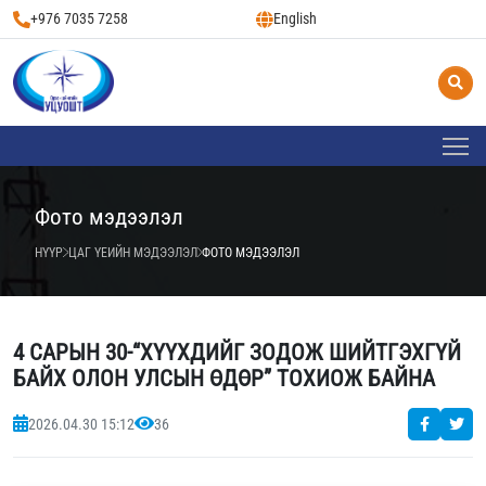
+976 7035 7258
English
Фото мэдээлэл
НҮҮР
ЦАГ ҮЕИЙН МЭДЭЭЛЭЛ
ФОТО МЭДЭЭЛЭЛ
4 САРЫН 30-“ХҮҮХДИЙГ ЗОДОЖ ШИЙТГЭХГҮЙ
БАЙХ ОЛОН УЛСЫН ӨДӨР” ТОХИОЖ БАЙНА
2026.04.30 15:12
36