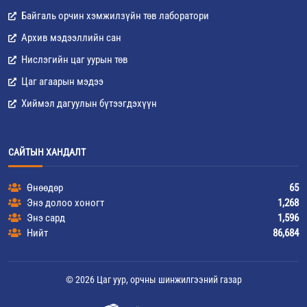
Байгаль орчин хэмжилзүйн төв лаборатори
Архив мэдээллийн сан
Нислэгийн цаг уурын төв
Цаг агаарын мэдээ
Хиймэл дагуулын бүтээгдэхүүн
САЙТЫН ХАНДАЛТ
Өнөөдөр
65
Энэ долоо хоногт
1,268
Энэ сард
1,596
Нийт
86,684
© 2026 Цаг уур, орчны шинжилгээний газар