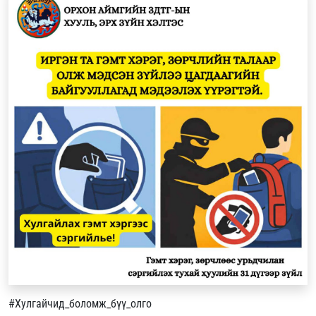
#Хулгайчид_боломж_бүү_олго