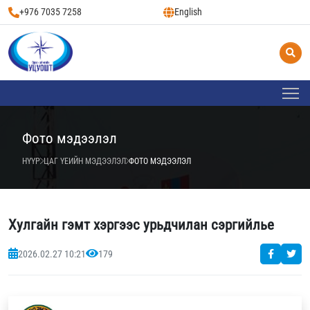
+976 7035 7258
English
Фото мэдээлэл
НҮҮР
ЦАГ ҮЕИЙН МЭДЭЭЛЭЛ
ФОТО МЭДЭЭЛЭЛ
Хулгайн гэмт хэргээс урьдчилан сэргийлье
2026.02.27 10:21
179