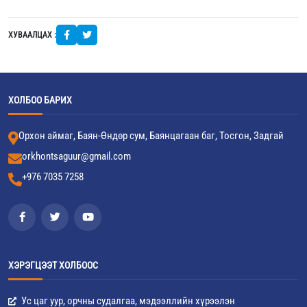
ХУВААЛЦАХ :
ХОЛБОО БАРИХ
Орхон аймаг, Баян-Өндөр сум, Баянцагаан баг, Тосгон, Задгай
orkhontsaguur@gmail.com
+976 7035 7258
ХЭРЭГЦЭЭТ ХОЛБООС
Ус цаг уур, орчны судалгаа, мэдээллийн хүрээлэн