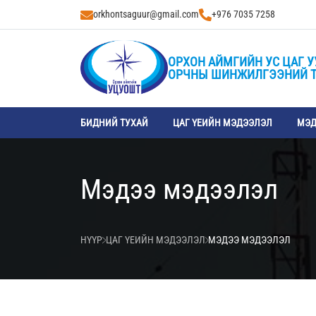
orkhontsaguur@gmail.com
+976 7035 7258
ОРХОН АЙМГИЙН УС ЦАГ У
ОРЧНЫ ШИНЖИЛГЭЭНИЙ 
БИДНИЙ ТУХАЙ
ЦАГ ҮЕИЙН МЭДЭЭЛЭЛ
МЭД
Мэдээ мэдээлэл
НҮҮР
ЦАГ ҮЕИЙН МЭДЭЭЛЭЛ
МЭДЭЭ МЭДЭЭЛЭЛ