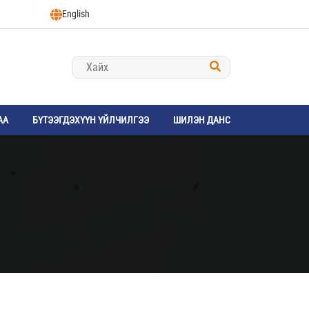
English
АА
БҮТЭЭГДЭХҮҮН ҮЙЛЧИЛГЭЭ
ШИЛЭН ДАНС