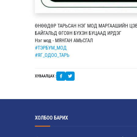
ӨНӨӨДӨР ТАРЬСАН НЭГ МОД МАРГААШИЙН ЦЭВЭ
БАЙГАЛЬД ӨГСӨН БҮХЭН БУЦААД ИРДЭГ
Нэг мод - МЯНГАН АМЬСГАЛ
#ТЭРБУМ_МОД
#ЯГ_ОДОО_ТАРЬ
ХУВААЛЦАХ :
ХОЛБОО БАРИХ