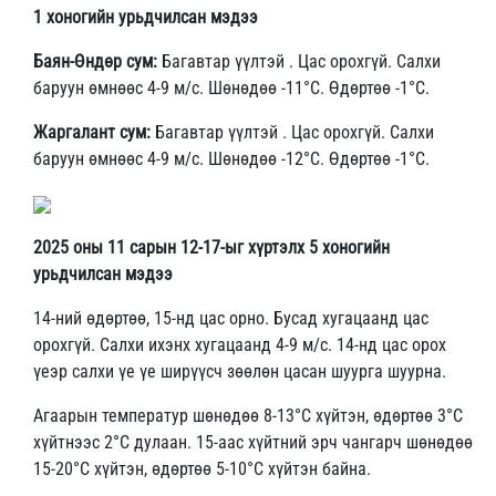
1 хоногийн урьдчилсан мэдээ
Баян-Өндөр сум:
Багавтар үүлтэй . Цас орохгүй. Салхи
баруун өмнөөс 4-9 м/с. Шөнөдөө -11°С. Өдөртөө -1°С.
Жаргалант сум:
Багавтар үүлтэй . Цас орохгүй. Салхи
баруун өмнөөс 4-9 м/с. Шөнөдөө -12°С. Өдөртөө -1°С.
2025 оны 11 сарын 12-17-ыг хүртэлх 5 хоногийн
урьдчилсан мэдээ
14-ний өдөртөө, 15-нд цас орно. Бусад хугацаанд цас
орохгүй. Салхи ихэнх хугацаанд 4-9 м/с. 14-нд цас орох
үеэр салхи үе үе ширүүсч зөөлөн цасан шуурга шуурна.
Агаарын температур шөнөдөө 8-13°С хүйтэн, өдөртөө 3°С
хүйтнээс 2°С дулаан. 15-аас хүйтний эрч чангарч шөнөдөө
15-20°С хүйтэн, өдөртөө 5-10°С хүйтэн байна.