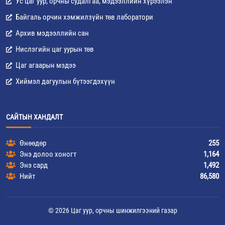
Ус цаг уур, орчны судалгаа, мэдээллийн хүрээлэн
Байгаль орчин хэмжилзүйн төв лаборатори
Архив мэдээллийн сан
Нислэгийн цаг уурын төв
Цаг агаарын мэдээ
Хиймэл дагуулын бүтээгдэхүүн
САЙТЫН ХАНДАЛТ
Өнөөдөр
255
Энэ долоо хоногт
1,164
Энэ сард
1,492
Нийт
86,580
© 2026 Цаг уур, орчны шинжилгээний газар