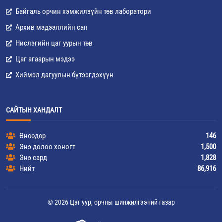
Байгаль орчин хэмжилзүйн төв лаборатори
Архив мэдээллийн сан
Нислэгийн цаг уурын төв
Цаг агаарын мэдээ
Хиймэл дагуулын бүтээгдэхүүн
САЙТЫН ХАНДАЛТ
Өнөөдөр
146
Энэ долоо хоногт
1,500
Энэ сард
1,828
Нийт
86,916
© 2026 Цаг уур, орчны шинжилгээний газар