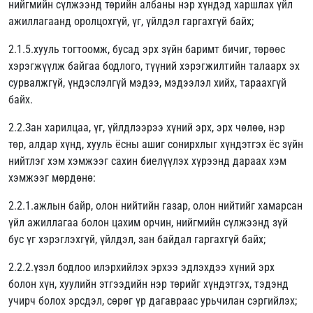
нийгмийн сүлжээнд төрийн албаны нэр хүндэд харшлах үйл
ажиллагаанд оролцохгүй, үг, үйлдэл гаргахгүй байх;
2.1.5.хууль тогтоомж, бусад эрх зүйн баримт бичиг, төрөөс
хэрэгжүүлж байгаа бодлого, түүний хэрэгжилтийн талаарх эх
сурвалжгүй, үндэслэлгүй мэдээ, мэдээлэл хийх, тараахгүй
байх.
2.2.Зан харилцаа, үг, үйлдлээрээ хүний эрх, эрх чөлөө, нэр
төр, алдар хүнд, хууль ёсны ашиг сонирхлыг хүндэтгэх ёс зүйн
нийтлэг хэм хэмжээг сахин биелүүлэх хүрээнд дараах хэм
хэмжээг мөрдөнө:
2.2.1.ажлын байр, олон нийтийн газар, олон нийтийг хамарсан
үйл ажиллагаа болон цахим орчин, нийгмийн сүлжээнд зүй
бус үг хэрэглэхгүй, үйлдэл, зан байдал гаргахгүй байх;
2.2.2.үзэл бодлоо илэрхийлэх эрхээ эдлэхдээ хүний эрх
болон хүн, хуулийн этгээдийн нэр төрийг хүндэтгэх, тэдэнд
учирч болох эрсдэл, сөрөг үр дагавраас урьчилан сэргийлэх;