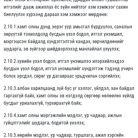
итгэлийг дааж ажиллах ёс зүйн нийтлэг хэм хэмжээг сахин
биелүүлэх хүрээнд дараах хэм хэмжээг мөрдөнө:
2.10.1.хамт олны дунд эерэг уур амьсгал бүрдүүлэх, саналын
зөрүүтэй тохиолдолд бусдын үзэл бодол, итгэл үнэмшил,
мэргэшсэн байдалд хүндэтгэлтэй хандах, зөрчилдөөнийг
шударга, эв зүйгээр шийдвэрлэхэд манлайлал үзүүлэх;
2.10.2.хувийн үзэл бодол, итгэл үнэмшлээ илэрхийлэхдээ
бусдын үзэл бодол, итгэл үнэмшлийг хүндэтгэж тэдэнд учирч
болох эрсдэл, сөрөг үр дагавраас урьдчилан сэргийлэх;
2.10.3.албан харилцаанд зүй бус үг хэллэг, үйлдэл, зан байдал
гаргахгүй байх, хамт олны эв нэгдэлд сөргөөр нөлөөлөх зүйлд
бусдыг уриалахгүй, турхирахгүй байх;
2.10.4.хамт олны мэргэжлийн мэдлэг, ур чадвар, ажлын
гүйцэтгэлийг шударга, бодитой үнэлэх;
2.10.5.өөрийн мэдлэг, ур чадвар, туршлага, ажил хэргийн