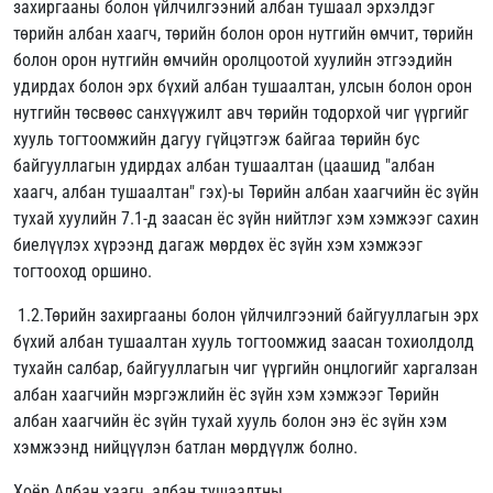
захиргааны болон үйлчилгээний албан тушаал эрхэлдэг
төрийн албан хаагч, төрийн болон орон нутгийн өмчит, төрийн
болон орон нутгийн өмчийн оролцоотой хуулийн этгээдийн
удирдах болон эрх бүхий албан тушаалтан, улсын болон орон
нутгийн төсвөөс санхүүжилт авч төрийн тодорхой чиг үүргийг
хууль тогтоомжийн дагуу гүйцэтгэж байгаа төрийн бус
байгууллагын удирдах албан тушаалтан (цаашид "албан
хаагч, албан тушаалтан" гэх)-ы Төрийн албан хаагчийн ёс зүйн
тухай хуулийн 7.1-д заасан ёс зүйн нийтлэг хэм хэмжээг сахин
биелүүлэх хүрээнд дагаж мөрдөх ёс зүйн хэм хэмжээг
тогтооход оршино.
1.2.Төрийн захиргааны болон үйлчилгээний байгууллагын эрх
бүхий албан тушаалтан хууль тогтоомжид заасан тохиолдолд
тухайн салбар, байгууллагын чиг үүргийн онцлогийг харгалзан
албан хаагчийн мэргэжлийн ёс зүйн хэм хэмжээг Төрийн
албан хаагчийн ёс зүйн тухай хууль болон энэ ёс зүйн хэм
хэмжээнд нийцүүлэн батлан мөрдүүлж болно.
Хоёр.Албан хаагч, албан тушаалтны