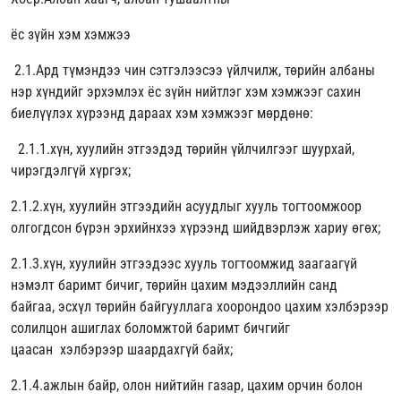
ёс зүйн хэм хэмжээ
2.1.Ард түмэндээ чин сэтгэлээсээ үйлчилж, төрийн албаны
нэр хүндийг эрхэмлэх ёс зүйн нийтлэг хэм хэмжээг сахин
биелүүлэх хүрээнд дараах хэм хэмжээг мөрдөнө:
2.1.1.хүн, хуулийн этгээдэд төрийн үйлчилгээг шуурхай,
чирэгдэлгүй хүргэх;
2.1.2.хүн, хуулийн этгээдийн асуудлыг хууль тогтоомжоор
олгогдсон бүрэн эрхийнхээ хүрээнд шийдвэрлэж хариу өгөх;
2.1.3.хүн, хуулийн этгээдээс хууль тогтоомжид заагаагүй
нэмэлт баримт бичиг, төрийн цахим мэдээллийн санд
байгаа, эсхүл төрийн байгууллага хоорондоо цахим хэлбэрээр
солилцон ашиглах боломжтой баримт бичгийг
цаасан хэлбэрээр шаардахгүй байх;
2.1.4.ажлын байр, олон нийтийн газар, цахим орчин болон