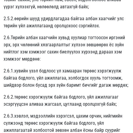
үүрэг хүлээхгүй, нөлөөлөлд автахгүй байх;
2.5.2.өөрийн шууд удирдлагадаа байгаа албан хаагчийг улс
төрийн үйл ажиллагаанд оролцохоос сэргийлэх.
2.6.Төрийн албан хаагчийн хувьд хуулиар тогтоосон иргэний
эрх, эрх чөлөөний хязгаарлалтыг хүлээн зөвшөөрөх ёс зүйн
нийтлэг хэм хэмжээг сахин биелүүлэх хүрээнд дараах хэм
хэмжээг мөрдөнө:
2.6.1.хувийн үзэл бодлоос үл хамааран төрөөс хэрэгжүүлж
байгаа бодлого, үйл ажиллагаа, холбогдох хууль тогтоомж,
шийдвэр болон бусад эрх зүйн баримт бичгийг дагаж мөрдөх;
2.6.2.төрөөс хэрэгжүүлж байгаа бодлого, үйл ажиллагааг
эсэргүүцсэн аливаа жагсаал, цуглаанд оролцохгүй байх;
2.6.3.хэвлэл, мэдээллийн хэрэгсэл, цахим орчин, нийгмийн
сүлжээнд төрөөс хэрэгжүүлж байгаа бодлого, үйл
ажиллагаатай холбоотой зөвхөн албан ёсны байр суурийг