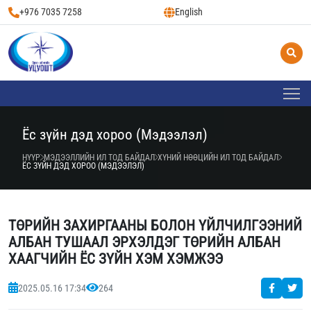
+976 7035 7258
English
Ёс зүйн дэд хороо (Мэдээлэл)
НҮҮР
МЭДЭЭЛЛИЙН ИЛ ТОД БАЙДАЛ
ХҮНИЙ НӨӨЦИЙН ИЛ ТОД БАЙДАЛ
ЁС ЗҮЙН ДЭД ХОРОО (МЭДЭЭЛЭЛ)
ТӨРИЙН ЗАХИРГААНЫ БОЛОН ҮЙЛЧИЛГЭЭНИЙ
АЛБАН ТУШААЛ ЭРХЭЛДЭГ ТӨРИЙН АЛБАН
ХААГЧИЙН ЁС ЗҮЙН ХЭМ ХЭМЖЭЭ
2025.05.16 17:34
264