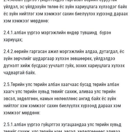
үйлдэл, эс үйлдэхүйн төлөө ёс зүйн хариуцлага хүлээдэг байх
ёс зүйн нийтлэг хэм хэмжээг сахин биелүүлэх хүрээнд дараах
хэм хэмжээг мөрдөнө:
2.4.1.албан үүргээ мэргэжлийн өндөр түвшинд бүрэн
хариуцах;
2.4.2.өөрийн гаргасан ажил мэргэжлийн алдаа, дутагдал, ёс
зүйн зөрчлийг шударгаар хүлээн зөвшөөрөх, үйлдэлдээ
дүгнэлт хийж бусдаас уучлалт гуйх, зохих хариуцлага хүлээх
чадвартай байх.
2.5.Төрийн улс төрийн албан хаагчаас бусад төрийн албан
хаагч улс төрийн хувьд төвийг сахиж, аливаа улс төрийн
эвсэл, хөдөлгөөн, намын нөлөөллөөс ангид байх ёс зүйн
нийтлэг хэм хэмжээг сахин биелүүлэх хүрээнд дараах хэм
хэмжээг мөрдөнө:
2.5.1.албан үүргээ гүйцэтгэх хугацаандаа улс төрийн хувьд
төвийг сахиж, улс төрийн нам, эвсэл, хөдөлгөөнөөс аливаа