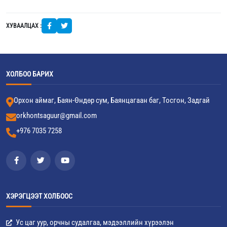
ХУВААЛЦАХ :
ХОЛБОО БАРИХ
Орхон аймаг, Баян-Өндөр сум, Баянцагаан баг, Тосгон, Задгай
orkhontsaguur@gmail.com
+976 7035 7258
ХЭРЭГЦЭЭТ ХОЛБООС
Ус цаг уур, орчны судалгаа, мэдээллийн хүрээлэн