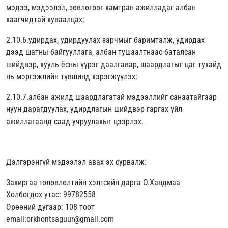
мэдээ, мэдээлэл, зөвлөгөөг хамтран ажилладаг албан
хаагчидтай хуваалцах;
2.10.6.удирдах, удирдуулах зарчмыг баримталж, удирдах
дээд шатны байгууллага, албан тушаалтнаас баталсан
шийдвэр, хууль ёсны үүрэг даалгавар, шаардлагыг цаг тухайд
нь мэргэжлийн түвшинд хэрэгжүүлэх;
2.10.7.албан ажилд шаардлагатай мэдээллийг санаатайгаар
нуун дарагдуулах, удирдлагын шийдвэр гаргах үйл
ажиллагаанд саад учруулахыг цээрлэх.
Дэлгэрэнгүй мэдээлэл авах эх сурвалж:
Захиргаа төлөвлөлтийн хэлтсийн дарга О.Хандмаа
Холбогдох утас: 99782558
Өрөөний дугаар: 108 тоот
email:orkhontsaguur@gmail.com