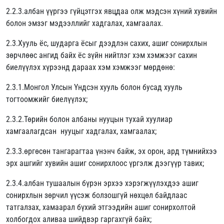
2.2.3.албан үүргээ гүйцэтгэх явцдаа олж мэдсэн хүний хувийн
болон эмзэг мэдээллийг хадгалах, хамгаалах.
2.3.Хууль ёс, шударга ёсыг дээдлэн сахих, ашиг сонирхлын
зөрчлөөс ангид байх ёс зүйн нийтлэг хэм хэмжээг сахин
биелүүлэх хүрээнд дараах хэм хэмжээг мөрдөнө:
2.3.1.Монгол Улсын Үндсэн хууль болон бусад хууль
тогтоомжийг биелүүлэх;
2.3.2.Төрийн болон албаны нууцын тухай хуулиар
хамгаалагдсан нууцыг хадгалах, хамгаалах;
2.3.3.өргөсөн тангарагтаа үнэнч байж, эх орон, ард түмнийхээ
эрх ашгийг хувийн ашиг сонирхлоос үргэлж дээгүүр тавих;
2.3.4.албан тушаалын бүрэн эрхээ хэрэгжүүлэхдээ ашиг
сонирхлын зөрчил үүсэж болзошгүй нөхцөл байдлаас
татгалзах, хамаарал бүхий этгээдийн ашиг сонирхолтой
холбогдох аливаа шийдвэр гаргахгүй байх;