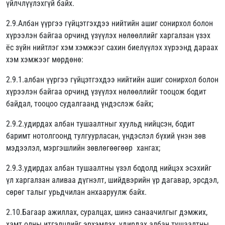
үйлчлүүлэхгүй байх.
2.9.Албан үүргээ гүйцэтгэхдээ нийтийн ашиг сонирхол болон
хүрээлэн байгаа орчинд үзүүлэх нөлөөллийг харгалзан үзэх
ёс зүйн нийтлэг хэм хэмжээг сахин биелүүлэх хүрээнд дараах
хэм хэмжээг мөрдөнө:
2.9.1.албан үүргээ гүйцэтгэхдээ нийтийн ашиг сонирхол болон
хүрээлэн байгаа орчинд үзүүлэх нөлөөллийг тооцож бодит
байдал, тооцоо судалгаанд үндэслэж байх;
2.9.2.удирдах албан тушаалтныг хуульд нийцсэн, бодит
баримт нотолгоонд тулгуурласан, үндэслэл бүхий үнэн зөв
мэдээлэл, мэргэшлийн зөвлөгөөгөөр хангах;
2.9.3.удирдах албан тушаалтны үзэл бодолд нийцэх эсэхийг
үл харгалзан аливаа дүгнэлт, шийдвэрийн үр дагавар, эрсдэл,
сөрөг талыг урьдчилан анхааруулж байх.
2.10.Багаар ажиллах, суралцах, шинэ санаачилгыг дэмжих,
хамт олны итгэлцлийг эрхэмлэх, удирдах албан тушаалтны