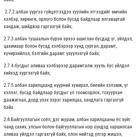
2.7.2.албан үүргээ гүйцэтгэхдээ хуулийн этгээдийг өмчийн
хэлбэр, хөрөнгө, орлого болон бусад байдлаар ялгавартай
хандаж, шийдвэр гаргахгүй байх;
2.7.3.албан тушаалын бүрэн эрхээ ашиглан бусдад үг, үйлдэл,
цахимаар болон бусад хэлбэрээр хүнд суртал, дарамт,
хүчирхийлэл, бэлгийн дарамт үзүүлэхгүй байх;
2.7.4.бусдыг аливаа хэлбэрээр дарамталж хууль бус үйлдэл
хийхэд хүргэхгүй байх;
2.7.5.албан харилцаанд нүүрний хувирал, биеийн хэлэмж, үг
хэллэг, бусад байдлаар бусдыг үл тоомсорлох, тохуурхан
даажигнах, дорд үзэх зэрэг харилцаа, хандлага гаргахгүй
байх.
2.8.Байгууллагын соёл, дэг журам, албан харилцааны ёс зүйг
чанд сахих, улсын болон байгууллагын нэр хүндэд харшилсан
аливаа үйлдэл гаргахгүй байх, олон нийтэд үлгэр жишээ,