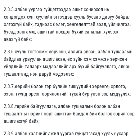
2.3.5.албан үүргээ гүйцэтгэхдээ ашиг сонирхол нь
хөндөгдөх хүн, хуулийн этгээдэд хууль бусаар давуу байдал
олгохгүй байх, тэднээс бэлэг, хөнгөлөлттэй зээл, үйлчилгээ,
бусад хангамж, ашигтай нөхцөл бүхий саналыг хүлээж
авахгүй байх;
2.3.6.хууль тогтоомж зөрчсөн, авлига авсан, албан тушаалын
байдлаа урвуулан ашигласан, ёс зүйн хэм хэмжээ зөрчсөн
үйлдлийн талаарх мэдээллийг эрх бүхий байгууллага, албан
тушаалтанд нэн даруй мэдээлэх;
2.3.7.өөрийн болон гэр бүлийн гишүүдийн хөрөнгө, орлого,
зээл, түүнд орсон өөрчлөлтийг тухай бүр үнэн зөв мэдүүлэх;
2.3.8.төрийн байгууллага, албан тушаалын болон албан
тушаалтны нэрийг өөрт ашигтай байдал бий болгох зорилгоор
ашиглахгүй байх;
2.3.9.албан хаагчийг ажил үүргээ гүйцэтгэхэд хууль бусаар