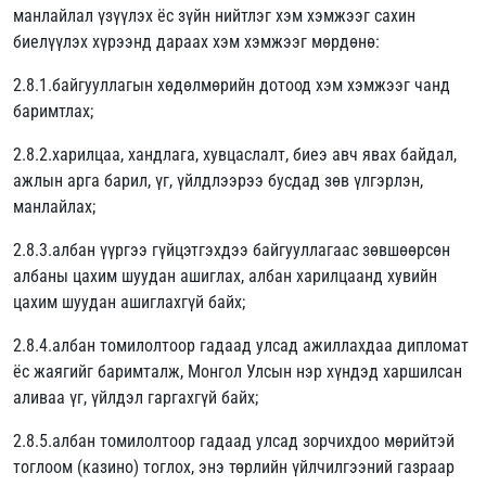
манлайлал үзүүлэх ёс зүйн нийтлэг хэм хэмжээг сахин
биелүүлэх хүрээнд дараах хэм хэмжээг мөрдөнө:
2.8.1.байгууллагын хөдөлмөрийн дотоод хэм хэмжээг чанд
баримтлах;
2.8.2.харилцаа, хандлага, хувцаслалт, биеэ авч явах байдал,
ажлын арга барил, үг, үйлдлээрээ бусдад зөв үлгэрлэн,
манлайлах;
2.8.3.албан үүргээ гүйцэтгэхдээ байгууллагаас зөвшөөрсөн
албаны цахим шуудан ашиглах, албан харилцаанд хувийн
цахим шуудан ашиглахгүй байх;
2.8.4.албан томилолтоор гадаад улсад ажиллахдаа дипломат
ёс жаягийг баримталж, Монгол Улсын нэр хүндэд харшилсан
аливаа үг, үйлдэл гаргахгүй байх;
2.8.5.албан томилолтоор гадаад улсад зорчихдоо мөрийтэй
тоглоом (казино) тоглох, энэ төрлийн үйлчилгээний газраар