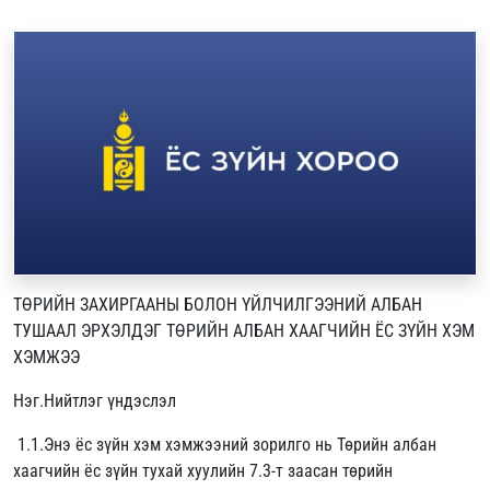
ТӨРИЙН ЗАХИРГААНЫ БОЛОН ҮЙЛЧИЛГЭЭНИЙ АЛБАН
ТУШААЛ ЭРХЭЛДЭГ ТӨРИЙН АЛБАН ХААГЧИЙН ЁС ЗҮЙН ХЭМ
ХЭМЖЭЭ
Нэг.Нийтлэг үндэслэл
1.1.Энэ ёс зүйн хэм хэмжээний зорилго нь Төрийн албан
хаагчийн ёс зүйн тухай хуулийн 7.3-т заасан төрийн