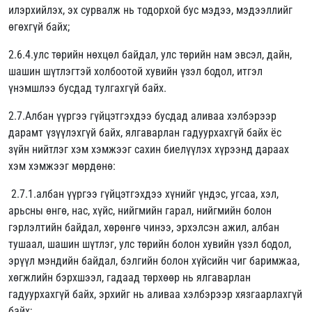
илэрхийлэх, эх сурвалж нь тодорхой бус мэдээ, мэдээллийг
өгөхгүй байх;
2.6.4.улс төрийн нөхцөл байдал, улс төрийн нам эвсэл, дайн,
шашин шүтлэгтэй холбоотой хувийн үзэл бодол, итгэл
үнэмшлээ бусдад тулгахгүй байх.
2.7.Албан үүргээ гүйцэтгэхдээ бусдад аливаа хэлбэрээр
дарамт үзүүлэхгүй байх, ялгаварлан гадуурхахгүй байх ёс
зүйн нийтлэг хэм хэмжээг сахин биелүүлэх хүрээнд дараах
хэм хэмжээг мөрдөнө:
2.7.1.албан үүргээ гүйцэтгэхдээ хүнийг үндэс, угсаа, хэл,
арьсны өнгө, нас, хүйс, нийгмийн гарал, нийгмийн болон
гэрлэлтийн байдал, хөрөнгө чинээ, эрхэлсэн ажил, албан
тушаал, шашин шүтлэг, улс төрийн болон хувийн үзэл бодол,
эрүүл мэндийн байдал, бэлгийн болон хүйсийн чиг баримжаа,
хөгжлийн бэрхшээл, гадаад төрхөөр нь ялгаварлан
гадуурхахгүй байх, эрхийг нь аливаа хэлбэрээр хязгаарлахгүй
байх;