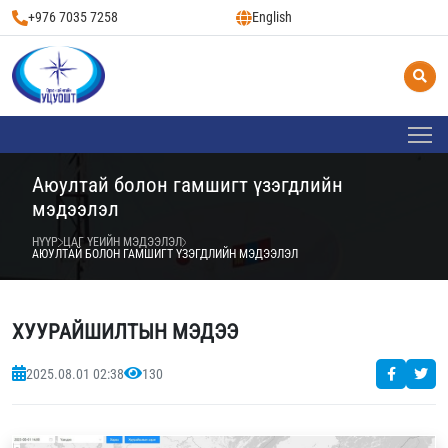
+976 7035 7258
English
Аюултай болон гамшигт үзэгдлийн
мэдээлэл
НҮҮР
ЦАГ ҮЕИЙН МЭДЭЭЛЭЛ
АЮУЛТАЙ БОЛОН ГАМШИГТ ҮЗЭГДЛИЙН МЭДЭЭЛЭЛ
ХУУРАЙШИЛТЫН МЭДЭЭ
2025.08.01 02:38
130