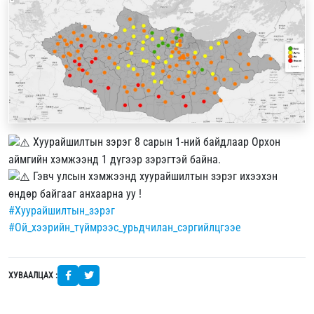
Хуурайшилтын зэрэг 8 сарын 1-ний байдлаар Орхон
аймгийн хэмжээнд 1 дүгээр зэрэгтэй байна.
Гэвч улсын хэмжээнд хуурайшилтын зэрэг ихээхэн
өндөр байгааг анхаарна уу !
#Хуурайшилтын_зэрэг
#Ой_хээрийн_түймрээс_урьдчилан_сэргийлцгээе
ХУВААЛЦАХ :