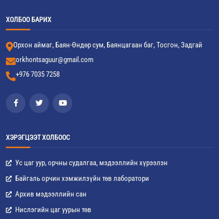
ХОЛБОО БАРИХ
Орхон аймаг, Баян-Өндөр сум, Баянцагаан баг, Тосгон, Задгай
orkhontsaguur@gmail.com
+976 7035 7258
ХЭРЭГЦЭЭТ ХОЛБООС
Ус цаг уур, орчны судалгаа, мэдээллийн хүрээлэн
Байгаль орчин хэмжилзүйн төв лаборатори
Архив мэдээллийн сан
Нислэгийн цаг уурын төв