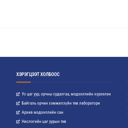
ХЭРЭГЦЭЭТ ХОЛБООС
Ус цаг уур, орчны судалгаа, мэдээллийн хүрээлэн
Байгаль орчин хэмжилзүйн төв лаборатори
Архив мэдээллийн сан
Нислэгийн цаг уурын төв