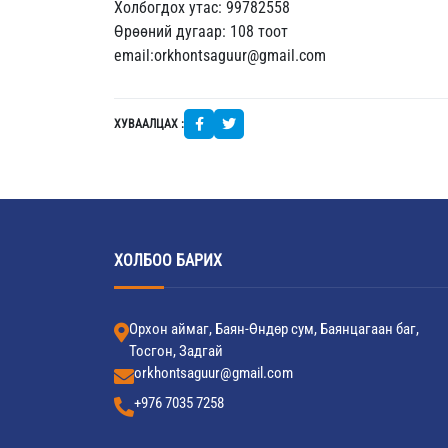
Холбогдох утас: 99782558
Өрөөний дугаар: 108 тоот
email:orkhontsaguur@gmail.com
ХУВААЛЦАХ :
ХОЛБОО БАРИХ
Орхон аймаг, Баян-Өндөр сум, Баянцагаан баг,
Тосгон, Задгай
orkhontsaguur@gmail.com
+976 7035 7258