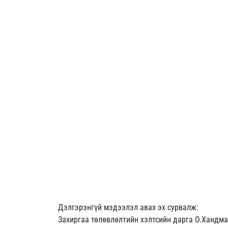
Дэлгэрэнгүй мэдээлэл авах эх сурвалж:
Захиргаа төлөвлөлтийн хэлтсийн дарга О.Хандм