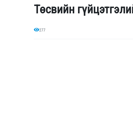
Төсвийн гүйцэтгэли
277