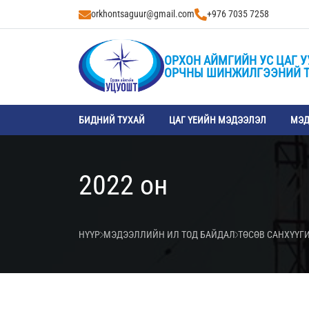
orkhontsaguur@gmail.com
+976 7035 7258
ОРХОН АЙМГИЙН УС ЦАГ У
ОРЧНЫ ШИНЖИЛГЭЭНИЙ 
БИДНИЙ ТУХАЙ
ЦАГ ҮЕИЙН МЭДЭЭЛЭЛ
МЭД
2022 он
НҮҮР
МЭДЭЭЛЛИЙН ИЛ ТОД БАЙДАЛ
ТӨСӨВ САНХҮҮГ