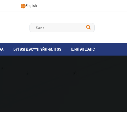
English
АА
БҮТЭЭГДЭХҮҮН ҮЙЛЧИЛГЭЭ
ШИЛЭН ДАНС